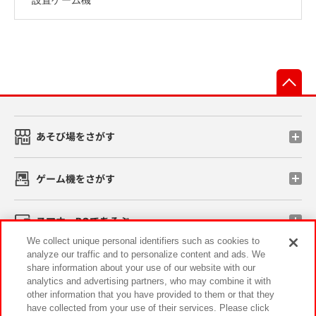
先
あそび場をさがす
ゲーム機をさがす
スマホ・PCであそぶ
We collect unique personal identifiers such as cookies to
analyze our traffic and to personalize content and ads. We
イベント・キャンペーン
share information about your use of our website with our
analytics and advertising partners, who may combine it with
other information that you have provided to them or that they
have collected from your use of their services. Please click