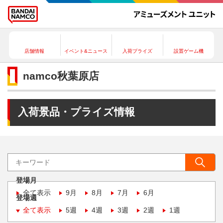
店舗情報
イベント&ニュース
入荷プライズ
設置ゲーム機
namco秋葉原店
入荷景品・プライズ情報
登場月
全て表示
9月
8月
7月
6月
登場週
全て表示
5週
4週
3週
2週
1週