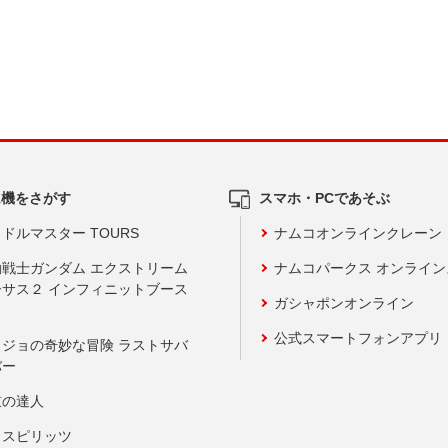
ム機をさがす
スマホ・PCであそぶ
ドルマスター TOURS
ナムコオンラインクレーン
動戦士ガンダム エクストリーム
ナムコパークス オンライ
ーサス２ インフィニットブース
ガシャポンオンライン
公式スマートフォンアプリ
ョジョの奇妙な冒険 ラストサバ
バー
鼓の達人
りスピリッツ