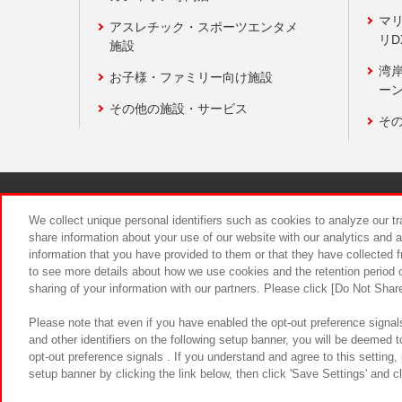
マ
アスレチック・スポーツエンタメ
リD
施設
湾
お子様・ファミリー向け施設
ーン
その他の施設・サービス
そ
関連会社
サステナビリティ
We collect unique personal identifiers such as cookies to analyze our t
share information about your use of our website with our analytics and 
information that you have provided to them or that they have collected f
食品のご提
to see more details about how we use cookies and the retention period o
sharing of your information with our partners. Please click [Do Not Shar
Please note that even if you have enabled the opt-out preference signals
and other identifiers on the following setup banner, you will be deemed 
opt-out preference signals . If you understand and agree to this setting
setup banner by clicking the link below, then click 'Save Settings' and c
©Bandai Namco Amusement Inc.
©Ba