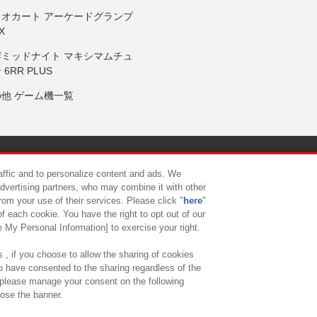
リオカート アーケードグランプ
X
岸ミッドナイト マキシマムチュ
 6RR PLUS
の他 ゲーム機一覧
サイトポリシー
プライバシーポリシー
ウェブアクセシビリティ方
raffic and to personalize content and ads. We
advertising partners, who may combine it with other
rom your use of their services. Please click "
here
"
供について
カスタマーハラスメント対応方針
よくあるご質問・
f each cookie. You have the right to opt out of our
e My Personal Information] to exercise your right.
 , if you choose to allow the sharing of cookies
to have consented to the sharing regardless of the
, please manage your consent on the following
lose the banner.
ndai Namco Amusement Lab Inc.
©Bandai Namco Experience Inc.
©HANAY