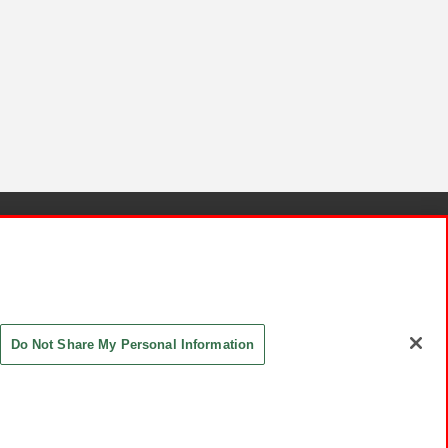
針と検証結果
お取引先さまとともに
お問い合わせ
Do Not Share My Personal Information
ASHIKI Co., Ltd. All Rights Reserved.