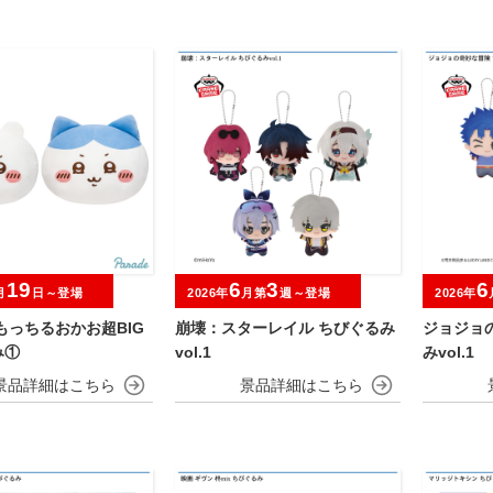
19
6
3
6
月
日～登場
2026年
月第
週～登場
2026年
もっちるおかお超BIG
崩壊：スターレイル ちびぐるみ
ジョジョ
み①
vol.1
みvol.1