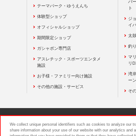
バ
テーマパーク・ゆうえんち
ト
体験型ショップ
ジ
イ
オフィシャルショップ
太
期間限定ショップ
釣
ガシャポン専門店
マ
アスレチック・スポーツエンタメ
リD
施設
湾
お子様・ファミリー向け施設
ーン
その他の施設・サービス
そ
関連会社
サステナビリティ
We collect unique personal identifiers such as cookies to analyze our t
share information about your use of our website with our analytics and 
information that you have provided to them or that they have collected f