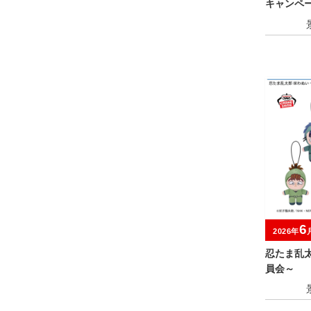
キャンペ
6
2026年
忍たま乱
員会～