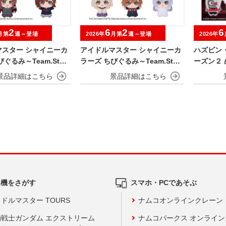
2
6
2
6
月第
週～登場
2026年
月第
週～登場
2026年
マスター シャイニーカ
アイドルマスター シャイニーカ
ハズビン
ぐるみ～Team.Stell
ラーズ ちびぐるみ～Team.Stell
ーズン２ 
a～vol.2
ム機をさがす
スマホ・PCであそぶ
ドルマスター TOURS
ナムコオンラインクレーン
動戦士ガンダム エクストリーム
ナムコパークス オンライ