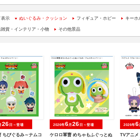
て表示
ぬいぐるみ・クッション
フィギュア・ホビー
キーホ
活雑貨・インテリア・小物
その他景品
26
6
26
6
月
日～登場
2026年
月
日～登場
2026年
曹 ちびぐるみ～ナムコ
ケロロ軍曹 めちゃもふぐっとぬ
TVアニメ