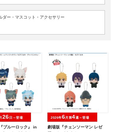
ルダー・マスコット・アクセサリー
26
6
4
月
日～登場
2026年
月第
週～登場
『ブルーロック』 in
劇場版『チェンソーマン レゼ