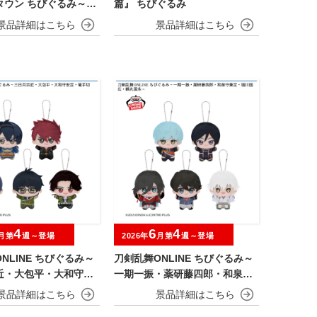
タウン ちびぐるみ～チ
篇』 ちびぐるみ
es～
4
6
4
月第
週～登場
2026年
月第
週～登場
NLINE ちびぐるみ～
刀剣乱舞ONLINE ちびぐるみ～
近・大包平・大和守安
一期一振・薬研藤四郎・和泉守
切江・豊前江～
兼定・堀川国広・鶴丸国永～