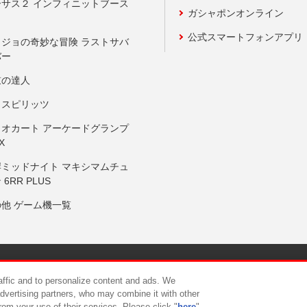
ーサス２ インフィニットブース
ガシャポンオンライン
公式スマートフォンアプリ
ョジョの奇妙な冒険 ラストサバ
バー
鼓の達人
りスピリッツ
リオカート アーケードグランプ
X
岸ミッドナイト マキシマムチュ
 6RR PLUS
の他 ゲーム機一覧
サイトポリシー
プライバシーポリシー
ウェブアクセシビリティ方
raffic and to personalize content and ads. We
advertising partners, who may combine it with other
rom your use of their services. Please click "
here
"