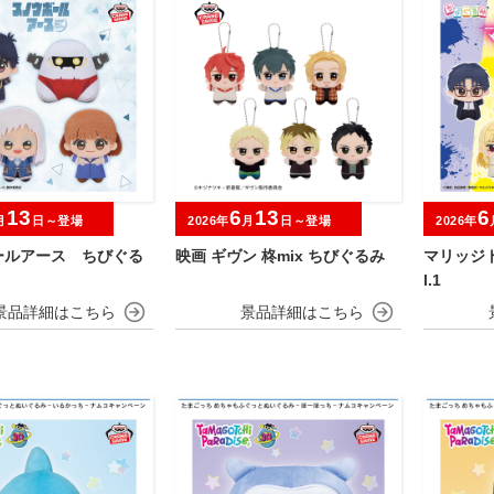
13
6
13
6
月
日～登場
2026年
月
日～登場
2026年
ールアース ちびぐる
映画 ギヴン 柊mix ちびぐるみ
マリッジト
l.1