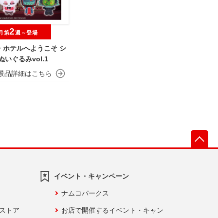
2
月第
週～登場
・ホテルへようこそ シ
ぬいぐるみvol.1
先
イベント・キャンペーン
ナムコパークス
ンストア
お店で開催するイベント・キャン