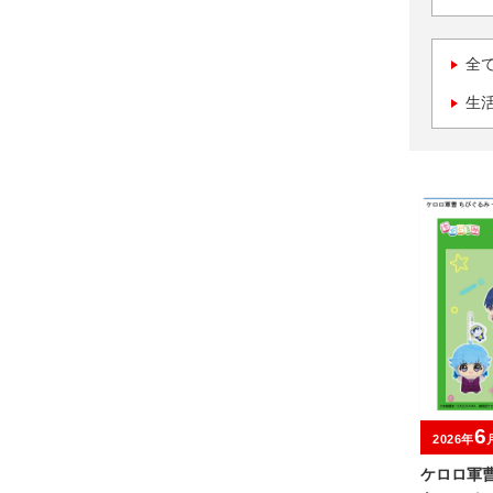
全
生
6
2026年
ケロロ軍