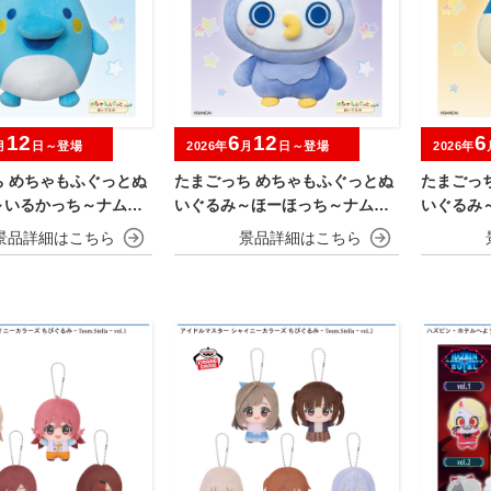
12
6
12
6
月
日～登場
2026年
月
日～登場
2026年
ち めちゃもふぐっとぬ
たまごっち めちゃもふぐっとぬ
たまごっ
～いるかっち～ナムコ
いぐるみ～ほーほっち～ナムコ
いぐるみ
ーン
キャンペーン
ャンペー