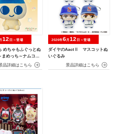
12
6
12
月
日～登場
2026年
月
日～登場
ち めちゃもふぐっとぬ
ダイヤのAactⅡ マスコットぬ
～まめっち～ナムコキ
いぐるみ
ン