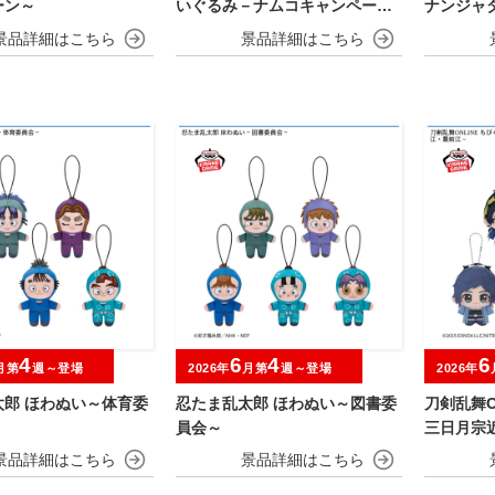
ーン～
いぐるみ－ナムコキャンペーン
ナンジャ
－
ャイにゃF
4
6
4
6
月第
週～登場
2026年
月第
週～登場
2026年
太郎 ほわぬい～体育委
忍たま乱太郎 ほわぬい～図書委
刀剣乱舞O
員会～
三日月宗
定・篭手