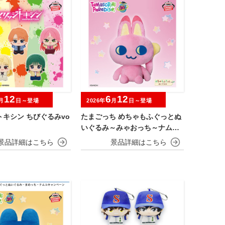
12
6
12
月
日～登場
2026年
月
日～登場
キシン ちびぐるみvo
たまごっち めちゃもふぐっとぬ
いぐるみ～みゃおっち～ナムコ
キャンペーン