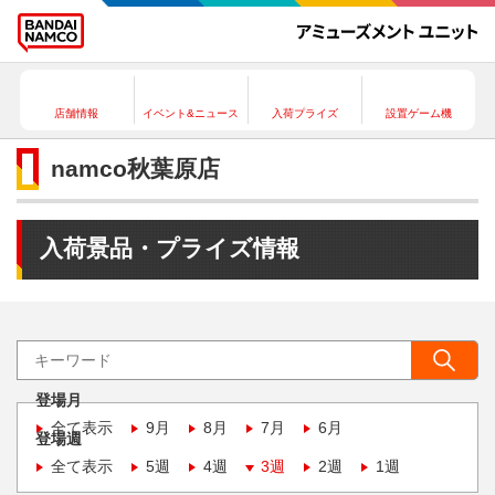
店舗情報
イベント&ニュース
入荷プライズ
設置ゲーム機
namco秋葉原店
入荷景品・プライズ情報
登場月
全て表示
9月
8月
7月
6月
登場週
全て表示
5週
4週
3週
2週
1週