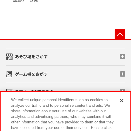
先
あそび場をさがす
ゲーム機をさがす
スマホ・PCであそぶ
We collect unique personal identifiers such as cookies to
analyze our traffic and to personalize content and ads. We
イベント・キャンペーン
share information about your use of our website with our
analytics and advertising partners, who may combine it with
other information that you have provided to them or that they
have collected from your use of their services. Please click