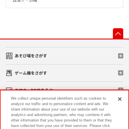
先
あそび場をさがす
ゲーム機をさがす
スマホ・PCであそぶ
We collect unique personal identifiers such as cookies to
analyze our traffic and to personalize content and ads. We
イベント・キャンペーン
share information about your use of our website with our
analytics and advertising partners, who may combine it with
other information that you have provided to them or that they
have collected from your use of their services. Please click