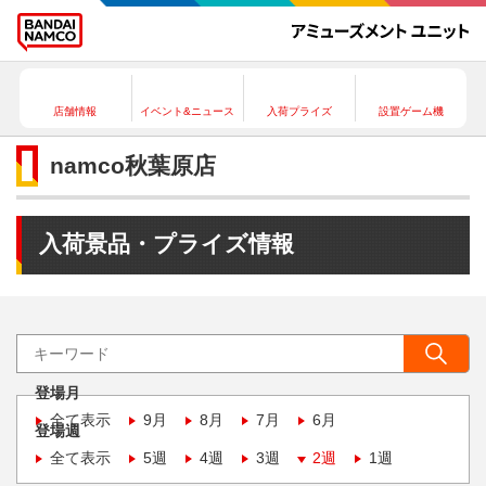
店舗情報
イベント&ニュース
入荷プライズ
設置ゲーム機
namco秋葉原店
入荷景品・プライズ情報
登場月
全て表示
9月
8月
7月
6月
登場週
全て表示
5週
4週
3週
2週
1週