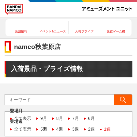
店舗情報
イベント&ニュース
入荷プライズ
設置ゲーム機
namco秋葉原店
入荷景品・プライズ情報
登場月
全て表示
9月
8月
7月
6月
登場週
全て表示
5週
4週
3週
2週
1週