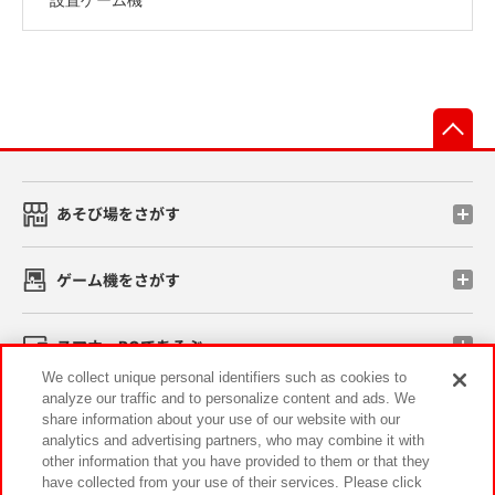
先
あそび場をさがす
ゲーム機をさがす
スマホ・PCであそぶ
We collect unique personal identifiers such as cookies to
analyze our traffic and to personalize content and ads. We
イベント・キャンペーン
share information about your use of our website with our
analytics and advertising partners, who may combine it with
other information that you have provided to them or that they
have collected from your use of their services. Please click