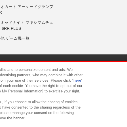
リオカート アーケードグランプ
X
岸ミッドナイト マキシマムチュ
 6RR PLUS
の他 ゲーム機一覧
サイトポリシー
プライバシーポリシー
ウェブアクセシビリティ方
raffic and to personalize content and ads. We
advertising partners, who may combine it with other
rom your use of their services. Please click "
here
"
供について
カスタマーハラスメント対応方針
よくあるご質問・
f each cookie. You have the right to opt out of our
e My Personal Information] to exercise your right.
 , if you choose to allow the sharing of cookies
to have consented to the sharing regardless of the
, please manage your consent on the following
lose the banner.
ndai Namco Amusement Lab Inc.
©Bandai Namco Experience Inc.
©HANAY