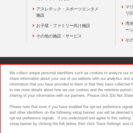
マ
アスレチック・スポーツエンタメ
リD
施設
湾
お子様・ファミリー向け施設
ーン
その他の施設・サービス
そ
関連会社
サステナビリティ
We collect unique personal identifiers such as cookies to analyze our t
share information about your use of our website with our analytics and 
information that you have provided to them or that they have collected f
食品のご提
to see more details about how we use cookies and the retention period o
sharing of your information with our partners. Please click [Do Not Shar
Please note that even if you have enabled the opt-out preference signals
and other identifiers on the following setup banner, you will be deemed 
opt-out preference signals . If you understand and agree to this setting
setup banner by clicking the link below, then click 'Save Settings' and c
©Bandai Namco Amusement Inc.
©Ba