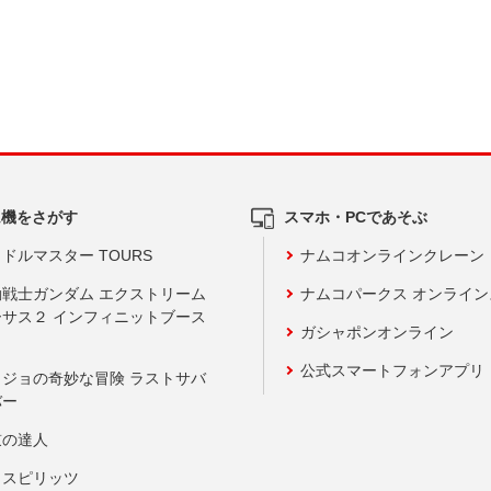
ム機をさがす
スマホ・PCであそぶ
ドルマスター TOURS
ナムコオンラインクレーン
動戦士ガンダム エクストリーム
ナムコパークス オンライ
ーサス２ インフィニットブース
ガシャポンオンライン
公式スマートフォンアプリ
ョジョの奇妙な冒険 ラストサバ
バー
鼓の達人
りスピリッツ