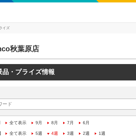
ライズ
mco秋葉原店
景品・プライズ情報
月
全て表示
9月
8月
7月
6月
週
全て表示
5週
4週
3週
2週
1週