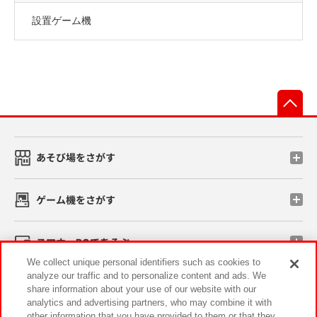
設置ゲーム機
先
あそび場をさがす
ゲーム機をさがす
スマホ・PCであそぶ
We collect unique personal identifiers such as cookies to
analyze our traffic and to personalize content and ads. We
イベント・キャンペーン
share information about your use of our website with our
analytics and advertising partners, who may combine it with
other information that you have provided to them or that they