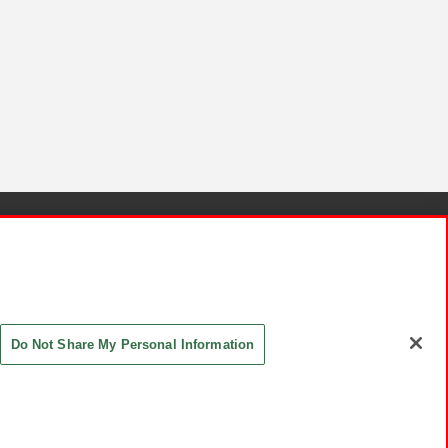
針と検証結果
お取引先さまとともに
お問い合わせ
Do Not Share My Personal Information
ASHIKI Co., Ltd. All Rights Reserved.