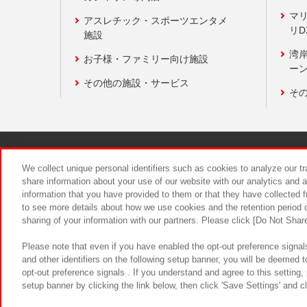
マ
アスレチック・スポーツエンタメ
リD
施設
湾
お子様・ファミリー向け施設
ーン
その他の施設・サービス
そ
関連会社
サステナビリティ
We collect unique personal identifiers such as cookies to analyze our t
share information about your use of our website with our analytics and 
information that you have provided to them or that they have collected f
食品のご提
to see more details about how we use cookies and the retention period o
sharing of your information with our partners. Please click [Do Not Shar
Please note that even if you have enabled the opt-out preference signals
and other identifiers on the following setup banner, you will be deemed 
opt-out preference signals . If you understand and agree to this setting
setup banner by clicking the link below, then click 'Save Settings' and c
©Bandai Namco Amusement Inc.
©Ba