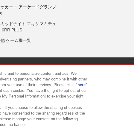
リオカート アーケードグランプ
X
岸ミッドナイト マキシマムチュ
 6RR PLUS
の他 ゲーム機一覧
サイトポリシー
プライバシーポリシー
ウェブアクセシビリティ方
raffic and to personalize content and ads. We
advertising partners, who may combine it with other
rom your use of their services. Please click "
here
"
供について
カスタマーハラスメント対応方針
よくあるご質問・
f each cookie. You have the right to opt out of our
e My Personal Information] to exercise your right.
 , if you choose to allow the sharing of cookies
to have consented to the sharing regardless of the
, please manage your consent on the following
lose the banner.
ndai Namco Amusement Lab Inc.
©Bandai Namco Experience Inc.
©HANAY