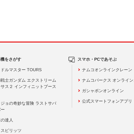
ム機をさがす
スマホ・PCであそぶ
ドルマスター TOURS
ナムコオンラインクレーン
動戦士ガンダム エクストリーム
ナムコパークス オンライ
ーサス２ インフィニットブース
ガシャポンオンライン
公式スマートフォンアプリ
ョジョの奇妙な冒険 ラストサバ
バー
鼓の達人
りスピリッツ