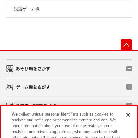
設置ゲーム機
先
あそび場をさがす
ゲーム機をさがす
スマホ・PCであそぶ
We collect unique personal identifiers such as cookies to
analyze our traffic and to personalize content and ads. We
イベント・キャンペーン
share information about your use of our website with our
analytics and advertising partners, who may combine it with
other information that you have provided to them or that they