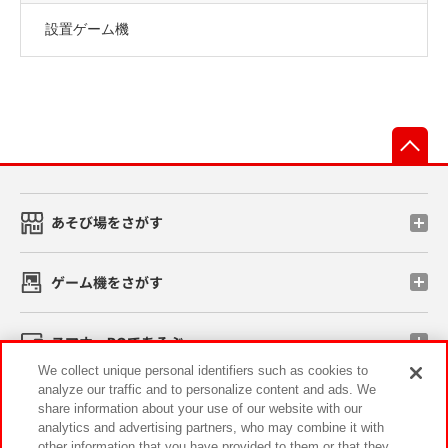
設置ゲーム機
先
あそび場をさがす
ゲーム機をさがす
スマホ・PCであそぶ
We collect unique personal identifiers such as cookies to
analyze our traffic and to personalize content and ads. We
イベント・キャンペーン
share information about your use of our website with our
analytics and advertising partners, who may combine it with
other information that you have provided to them or that they