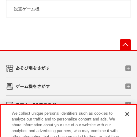
設置ゲーム機
先
あそび場をさがす
ゲーム機をさがす
スマホ・PCであそぶ
We collect unique personal identifiers such as cookies to
analyze our traffic and to personalize content and ads. We
イベント・キャンペーン
share information about your use of our website with our
analytics and advertising partners, who may combine it with
other information that you have provided to them or that they