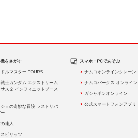
ム機をさがす
スマホ・PCであそぶ
ドルマスター TOURS
ナムコオンラインクレーン
動戦士ガンダム エクストリーム
ナムコパークス オンライ
ーサス２ インフィニットブース
ガシャポンオンライン
公式スマートフォンアプリ
ョジョの奇妙な冒険 ラストサバ
バー
鼓の達人
りスピリッツ