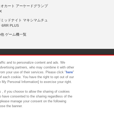
リオカート アーケードグランプ
X
岸ミッドナイト マキシマムチュ
 6RR PLUS
の他 ゲーム機一覧
サイトポリシー
プライバシーポリシー
ウェブアクセシビリティ方
raffic and to personalize content and ads. We
advertising partners, who may combine it with other
rom your use of their services. Please click "
here
"
供について
カスタマーハラスメント対応方針
よくあるご質問・
f each cookie. You have the right to opt out of our
e My Personal Information] to exercise your right.
 , if you choose to allow the sharing of cookies
to have consented to the sharing regardless of the
, please manage your consent on the following
lose the banner.
ndai Namco Amusement Lab Inc.
©Bandai Namco Experience Inc.
©HANAY