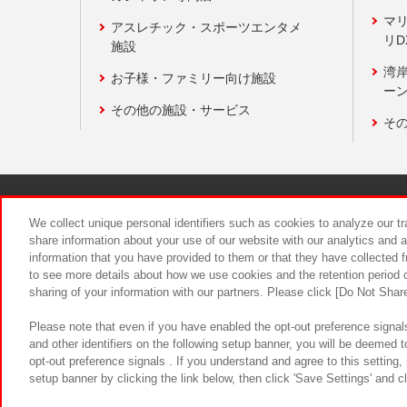
マ
アスレチック・スポーツエンタメ
リD
施設
湾
お子様・ファミリー向け施設
ーン
その他の施設・サービス
そ
関連会社
サステナビリティ
We collect unique personal identifiers such as cookies to analyze our t
share information about your use of our website with our analytics and 
information that you have provided to them or that they have collected f
食品のご提
to see more details about how we use cookies and the retention period o
sharing of your information with our partners. Please click [Do Not Shar
Please note that even if you have enabled the opt-out preference signals
and other identifiers on the following setup banner, you will be deemed 
opt-out preference signals . If you understand and agree to this setting
setup banner by clicking the link below, then click 'Save Settings' and c
©Bandai Namco Amusement Inc.
©Ba