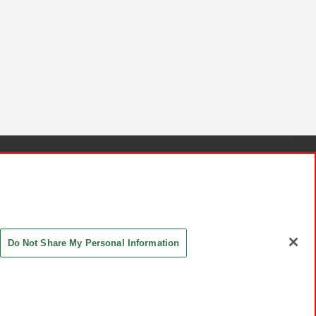
針と検証結果
お取引先さまとともに
お問い合わせ
Do Not Share My Personal Information
ASHIKI Co., Ltd. All Rights Reserved.