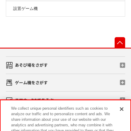
設置ゲーム機
先
あそび場をさがす
ゲーム機をさがす
スマホ・PCであそぶ
We collect unique personal identifiers such as cookies to
analyze our traffic and to personalize content and ads. We
イベント・キャンペーン
share information about your use of our website with our
analytics and advertising partners, who may combine it with
other information that you have provided to them or that they