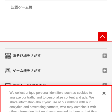
設置ゲーム機
先
あそび場をさがす
ゲーム機をさがす
スマホ・PCであそぶ
We collect unique personal identifiers such as cookies to
analyze our traffic and to personalize content and ads. We
イベント・キャンペーン
share information about your use of our website with our
analytics and advertising partners, who may combine it with
other information that you have provided to them or that they