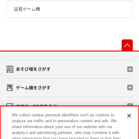
設置ゲーム機
先
あそび場をさがす
ゲーム機をさがす
スマホ・PCであそぶ
We collect unique personal identifiers such as cookies to
analyze our traffic and to personalize content and ads. We
イベント・キャンペーン
share information about your use of our website with our
analytics and advertising partners, who may combine it with
other information that you have provided to them or that they