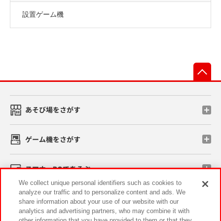
設置ゲーム機
先
あそび場をさがす
ゲーム機をさがす
スマホ・PCであそぶ
We collect unique personal identifiers such as cookies to
analyze our traffic and to personalize content and ads. We
イベント・キャンペーン
share information about your use of our website with our
analytics and advertising partners, who may combine it with
other information that you have provided to them or that they