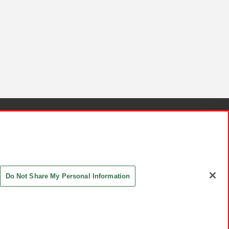
針と検証結果
お取引先さまとともに
お問い合わせ
Do Not Share My Personal Information
ASHIKI Co., Ltd. All Rights Reserved.