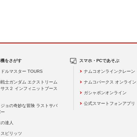
ム機をさがす
スマホ・PCであそぶ
ドルマスター TOURS
ナムコオンラインクレーン
動戦士ガンダム エクストリーム
ナムコパークス オンライ
ーサス２ インフィニットブース
ガシャポンオンライン
公式スマートフォンアプリ
ョジョの奇妙な冒険 ラストサバ
バー
鼓の達人
りスピリッツ