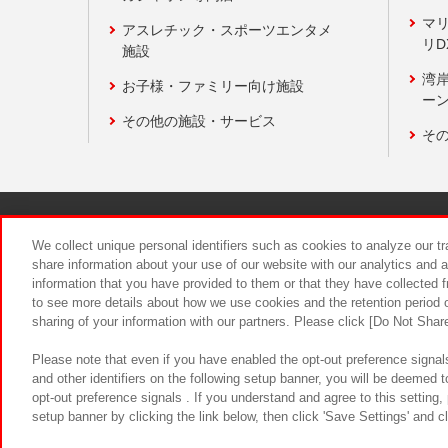
マ
アスレチック・スポーツエンタメ
リD
施設
湾
お子様・ファミリー向け施設
ーン
その他の施設・サービス
そ
関連会社
サステナビリティ
We collect unique personal identifiers such as cookies to analyze our t
share information about your use of our website with our analytics and 
information that you have provided to them or that they have collected f
食品のご提
to see more details about how we use cookies and the retention period o
sharing of your information with our partners. Please click [Do Not Shar
Please note that even if you have enabled the opt-out preference signals
and other identifiers on the following setup banner, you will be deemed 
opt-out preference signals . If you understand and agree to this setting
setup banner by clicking the link below, then click 'Save Settings' and c
©Bandai Namco Amusement Inc.
©Ba