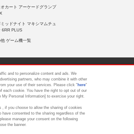
リオカート アーケードグランプ
X
岸ミッドナイト マキシマムチュ
 6RR PLUS
の他 ゲーム機一覧
サイトポリシー
プライバシーポリシー
ウェブアクセシビリティ方
raffic and to personalize content and ads. We
advertising partners, who may combine it with other
rom your use of their services. Please click "
here
"
供について
カスタマーハラスメント対応方針
よくあるご質問・
f each cookie. You have the right to opt out of our
e My Personal Information] to exercise your right.
 , if you choose to allow the sharing of cookies
to have consented to the sharing regardless of the
, please manage your consent on the following
lose the banner.
ndai Namco Amusement Lab Inc.
©Bandai Namco Experience Inc.
©HANAY