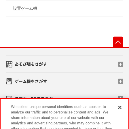
設置ゲーム機
先
あそび場をさがす
ゲーム機をさがす
スマホ・PCであそぶ
We collect unique personal identifiers such as cookies to
analyze our traffic and to personalize content and ads. We
イベント・キャンペーン
share information about your use of our website with our
analytics and advertising partners, who may combine it with
other information that you have provided to them or that they