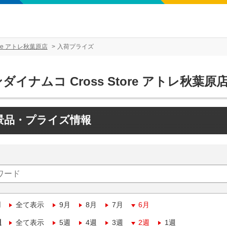
ore アトレ秋葉原店
入荷プライズ
ダイナムコ Cross Store アトレ秋葉原
景品・プライズ情報
月
全て表示
9月
8月
7月
6月
週
全て表示
5週
4週
3週
2週
1週