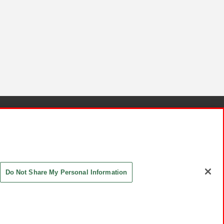
針と検証結果
お取引先さまとともに
お問い合わせ
Do Not Share My Personal Information
ASHIKI Co., Ltd. All Rights Reserved.