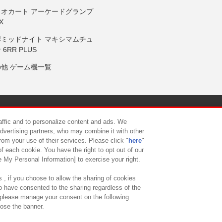
リオカート アーケードグランプ
X
岸ミッドナイト マキシマムチュ
 6RR PLUS
の他 ゲーム機一覧
サイトポリシー
プライバシーポリシー
ウェブアクセシビリティ方
raffic and to personalize content and ads. We
advertising partners, who may combine it with other
rom your use of their services. Please click "
here
"
供について
カスタマーハラスメント対応方針
よくあるご質問・
f each cookie. You have the right to opt out of our
e My Personal Information] to exercise your right.
 , if you choose to allow the sharing of cookies
to have consented to the sharing regardless of the
, please manage your consent on the following
lose the banner.
ndai Namco Amusement Lab Inc.
©Bandai Namco Experience Inc.
©HANAY