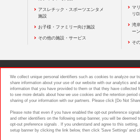
マ
アスレチック・スポーツエンタメ
リD
施設
湾
お子様・ファミリー向け施設
ーン
その他の施設・サービス
そ
関連会社
サステナビリティ
We collect unique personal identifiers such as cookies to analyze our t
share information about your use of our website with our analytics and 
information that you have provided to them or that they have collected f
食品のご提
to see more details about how we use cookies and the retention period o
sharing of your information with our partners. Please click [Do Not Shar
Please note that even if you have enabled the opt-out preference signals
and other identifiers on the following setup banner, you will be deemed 
opt-out preference signals . If you understand and agree to this setting
setup banner by clicking the link below, then click 'Save Settings' and c
©Bandai Namco Amusement Inc.
©Ba