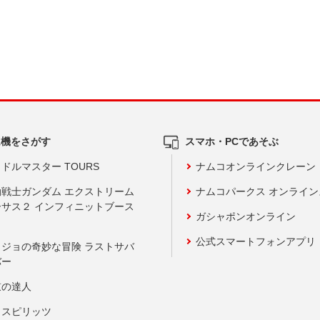
ム機をさがす
スマホ・PCであそぶ
ドルマスター TOURS
ナムコオンラインクレーン
動戦士ガンダム エクストリーム
ナムコパークス オンライ
ーサス２ インフィニットブース
ガシャポンオンライン
公式スマートフォンアプリ
ョジョの奇妙な冒険 ラストサバ
バー
鼓の達人
りスピリッツ