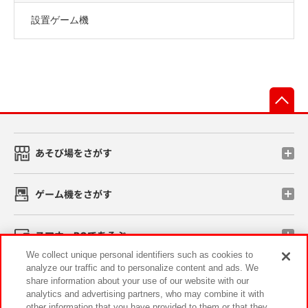
設置ゲーム機
先
あそび場をさがす
ゲーム機をさがす
スマホ・PCであそぶ
We collect unique personal identifiers such as cookies to
analyze our traffic and to personalize content and ads. We
イベント・キャンペーン
share information about your use of our website with our
analytics and advertising partners, who may combine it with
other information that you have provided to them or that they