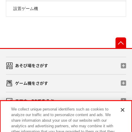
設置ゲーム機
先
あそび場をさがす
ゲーム機をさがす
スマホ・PCであそぶ
We collect unique personal identifiers such as cookies to
analyze our traffic and to personalize content and ads. We
イベント・キャンペーン
share information about your use of our website with our
analytics and advertising partners, who may combine it with
other information that you have provided to them or that they