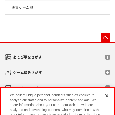
設置ゲーム機
先
あそび場をさがす
ゲーム機をさがす
スマホ・PCであそぶ
We collect unique personal identifiers such as cookies to
analyze our traffic and to personalize content and ads. We
イベント・キャンペーン
share information about your use of our website with our
analytics and advertising partners, who may combine it with
other information that you have provided to them or that they