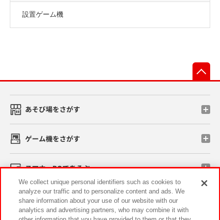
設置ゲーム機
先
あそび場をさがす
ゲーム機をさがす
スマホ・PCであそぶ
We collect unique personal identifiers such as cookies to
analyze our traffic and to personalize content and ads. We
イベント・キャンペーン
share information about your use of our website with our
analytics and advertising partners, who may combine it with
other information that you have provided to them or that they