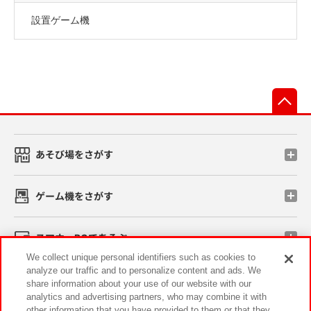
設置ゲーム機
先
あそび場をさがす
ゲーム機をさがす
スマホ・PCであそぶ
We collect unique personal identifiers such as cookies to
analyze our traffic and to personalize content and ads. We
イベント・キャンペーン
share information about your use of our website with our
analytics and advertising partners, who may combine it with
other information that you have provided to them or that they