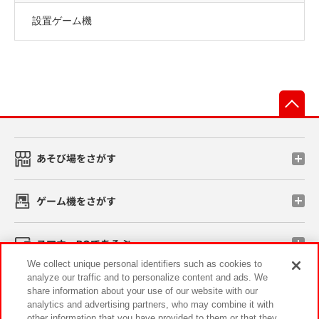
設置ゲーム機
先
あそび場をさがす
ゲーム機をさがす
スマホ・PCであそぶ
We collect unique personal identifiers such as cookies to
analyze our traffic and to personalize content and ads. We
イベント・キャンペーン
share information about your use of our website with our
analytics and advertising partners, who may combine it with
other information that you have provided to them or that they