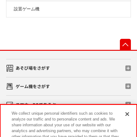
設置ゲーム機
先
あそび場をさがす
ゲーム機をさがす
スマホ・PCであそぶ
We collect unique personal identifiers such as cookies to
analyze our traffic and to personalize content and ads. We
イベント・キャンペーン
share information about your use of our website with our
analytics and advertising partners, who may combine it with
other information that you have provided to them or that they