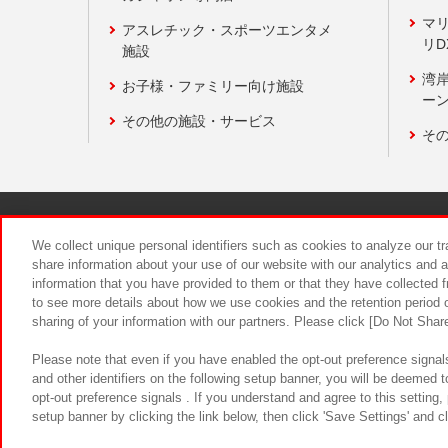
マ
アスレチック・スポーツエンタメ
リD
施設
湾
お子様・ファミリー向け施設
ーン
その他の施設・サービス
そ
関連会社
サステナビリティ
We collect unique personal identifiers such as cookies to analyze our t
share information about your use of our website with our analytics and 
information that you have provided to them or that they have collected f
食品のご提
to see more details about how we use cookies and the retention period o
sharing of your information with our partners. Please click [Do Not Shar
Please note that even if you have enabled the opt-out preference signals
and other identifiers on the following setup banner, you will be deemed 
opt-out preference signals . If you understand and agree to this setting
setup banner by clicking the link below, then click 'Save Settings' and c
©Bandai Namco Amusement Inc.
©Ba