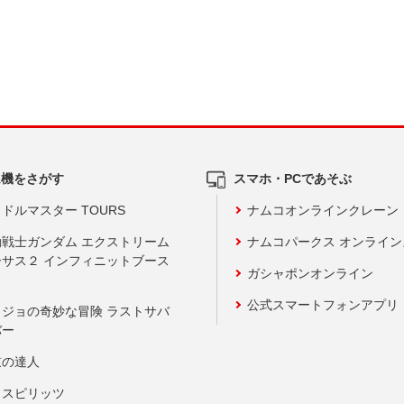
ム機をさがす
スマホ・PCであそぶ
ドルマスター TOURS
ナムコオンラインクレーン
動戦士ガンダム エクストリーム
ナムコパークス オンライ
ーサス２ インフィニットブース
ガシャポンオンライン
公式スマートフォンアプリ
ョジョの奇妙な冒険 ラストサバ
バー
鼓の達人
りスピリッツ