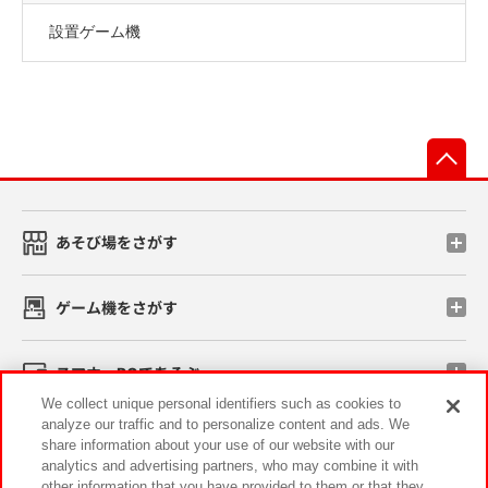
設置ゲーム機
先
あそび場をさがす
ゲーム機をさがす
スマホ・PCであそぶ
We collect unique personal identifiers such as cookies to
analyze our traffic and to personalize content and ads. We
イベント・キャンペーン
share information about your use of our website with our
analytics and advertising partners, who may combine it with
other information that you have provided to them or that they