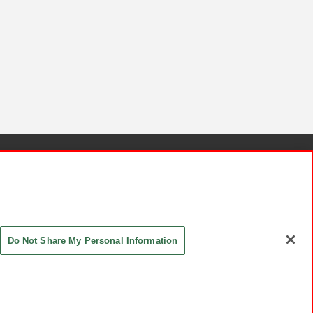
針と検証結果
お取引先さまとともに
お問い合わせ
Do Not Share My Personal Information
ASHIKI Co., Ltd. All Rights Reserved.