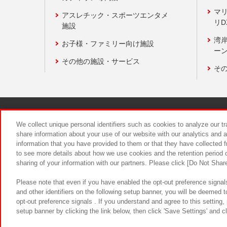
マ
アスレチック・スポーツエンタメ
リD
施設
湾
お子様・ファミリー向け施設
ーン
その他の施設・サービス
そ
関連会社
サステナビリティ
We collect unique personal identifiers such as cookies to analyze our t
share information about your use of our website with our analytics and 
information that you have provided to them or that they have collected f
食品のご提
to see more details about how we use cookies and the retention period o
sharing of your information with our partners. Please click [Do Not Shar
Please note that even if you have enabled the opt-out preference signals
and other identifiers on the following setup banner, you will be deemed 
opt-out preference signals . If you understand and agree to this setting
setup banner by clicking the link below, then click 'Save Settings' and c
©Bandai Namco Amusement Inc.
©Ba