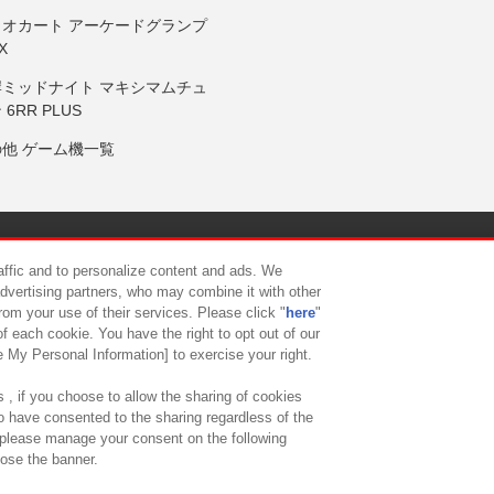
リオカート アーケードグランプ
X
岸ミッドナイト マキシマムチュ
 6RR PLUS
の他 ゲーム機一覧
サイトポリシー
プライバシーポリシー
ウェブアクセシビリティ方
raffic and to personalize content and ads. We
advertising partners, who may combine it with other
rom your use of their services. Please click "
here
"
供について
カスタマーハラスメント対応方針
よくあるご質問・
f each cookie. You have the right to opt out of our
e My Personal Information] to exercise your right.
 , if you choose to allow the sharing of cookies
to have consented to the sharing regardless of the
, please manage your consent on the following
lose the banner.
ndai Namco Amusement Lab Inc.
©Bandai Namco Experience Inc.
©HANAY