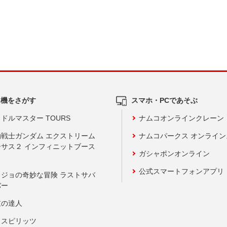
ム機をさがす
スマホ・PCであそぶ
ドルマスター TOURS
ナムコオンラインクレーン
動戦士ガンダム エクストリーム
ナムコパークス オンライ
ーサス２ インフィニットブース
ガシャポンオンライン
公式スマートフォンアプリ
ョジョの奇妙な冒険 ラストサバ
バー
鼓の達人
りスピリッツ