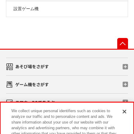
設置ゲーム機
先
あそび場をさがす
ゲーム機をさがす
スマホ・PCであそぶ
We collect unique personal identifiers such as cookies to
analyze our traffic and to personalize content and ads. We
イベント・キャンペーン
share information about your use of our website with our
analytics and advertising partners, who may combine it with
other information that you have provided to them or that they