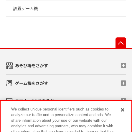
設置ゲーム機
先
あそび場をさがす
ゲーム機をさがす
スマホ・PCであそぶ
We collect unique personal identifiers such as cookies to
analyze our traffic and to personalize content and ads. We
イベント・キャンペーン
share information about your use of our website with our
analytics and advertising partners, who may combine it with
other information that you have provided to them or that they