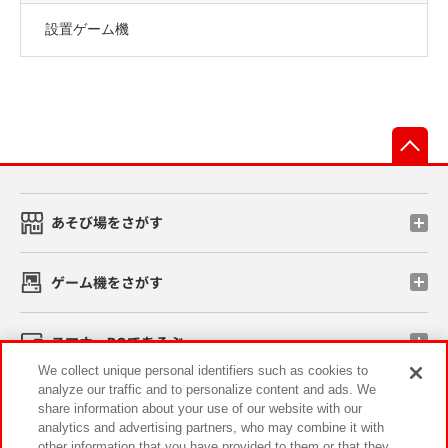
設置ゲーム機
先
あそび場をさがす
ゲーム機をさがす
スマホ・PCであそぶ
We collect unique personal identifiers such as cookies to
analyze our traffic and to personalize content and ads. We
イベント・キャンペーン
share information about your use of our website with our
analytics and advertising partners, who may combine it with
other information that you have provided to them or that they