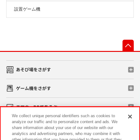
設置ゲーム機
先
あそび場をさがす
ゲーム機をさがす
スマホ・PCであそぶ
We collect unique personal identifiers such as cookies to
analyze our traffic and to personalize content and ads. We
イベント・キャンペーン
share information about your use of our website with our
analytics and advertising partners, who may combine it with
other information that you have provided to them or that they