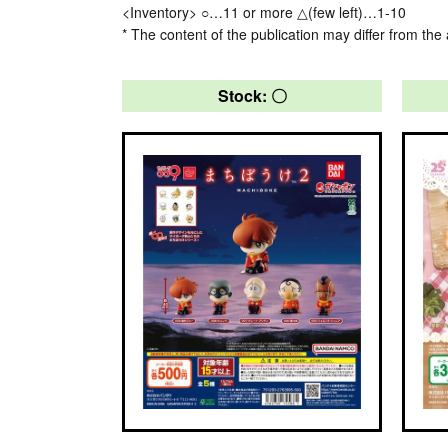
<Inventory> ○…11 or more △(few left)…1-10
* The content of the publication may differ from the 
Stock: 〇