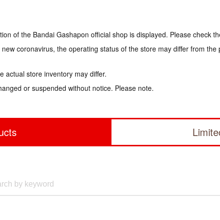
tion of the Bandai Gashapon official shop is displayed. Please check th
e new coronavirus, the operating status of the store may differ from the
 actual store inventory may differ.
hanged or suspended without notice. Please note.
ucts
Limit