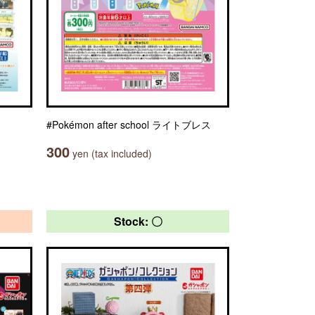
#Pokémon after school ライトブレス
300
yen (tax included)
Stock: 〇