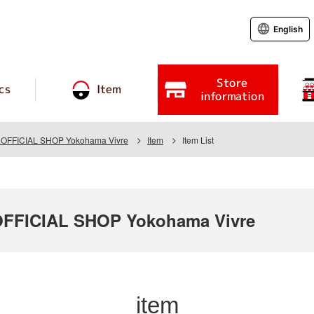
English
Store
cs
Item
information
FFICIAL SHOP Yokohama Vivre
Item
Item List
FICIAL SHOP Yokohama Vivre
item