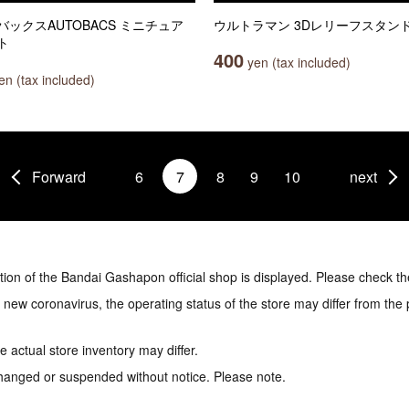
バックスAUTOBACS ミニチュア
ウルトラマン 3Dレリーフスタン
ト
400
yen (tax included)
n (tax included)
Forward
6
7
8
9
10
next
tion of the Bandai Gashapon official shop is displayed. Please check th
e new coronavirus, the operating status of the store may differ from the
 actual store inventory may differ.
hanged or suspended without notice. Please note.