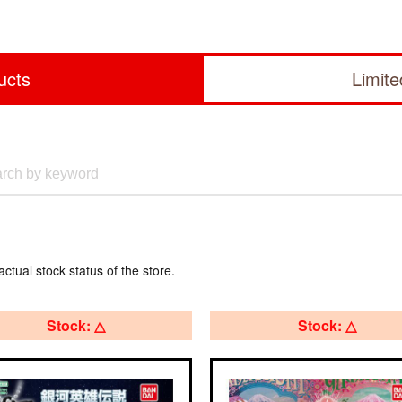
ucts
Limit
actual stock status of the store.
Stock: △
Stock: △