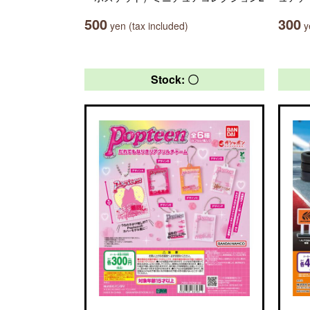
500
300
yen (tax included)
ye
Stock: 〇