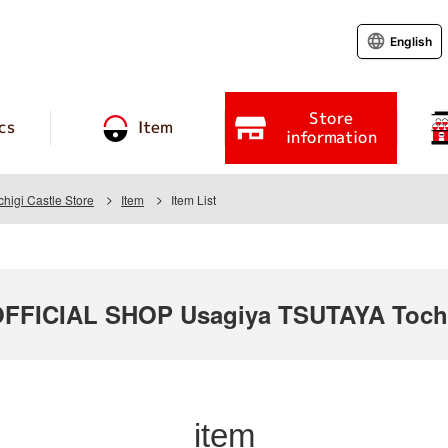
English
Store
cs
Item
information
igi Castle Store
Item
Item List
ICIAL SHOP Usagiya TSUTAYA Tochig
item