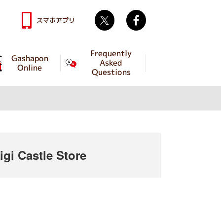
Twitter
facebook
スマホアプリ
Frequently
Gashapon
Asked
Online
Questions
i Castle Store