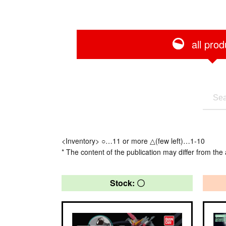
all prod
<Inventory> ○…11 or more △(few left)…1-10
* The content of the publication may differ from the 
Stock: 〇