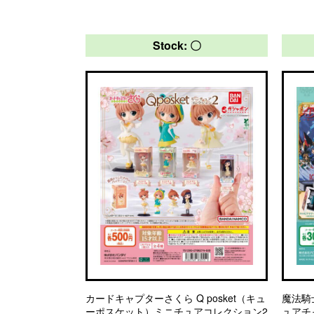
Stock: 〇
カードキャプターさくら Q posket（キュ
魔法騎
ーポスケット）ミニチュアコレクション2
ュアチ