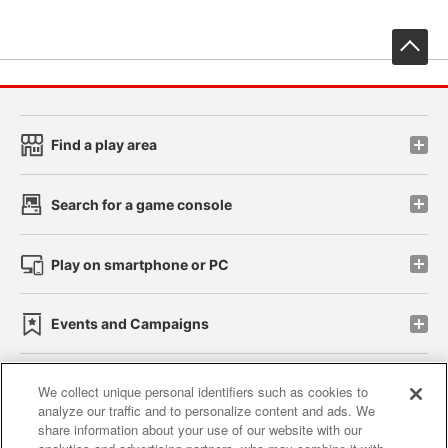
先
Find a play area
Search for a game console
Play on smartphone or PC
Events and Campaigns
We collect unique personal identifiers such as cookies to
analyze our traffic and to personalize content and ads. We
Affiliate
Sustainability
site policy
privacy policy
share information about your use of our website with our