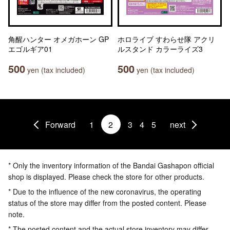
角醒ハンター オメガホーン GP
ホロライブ すわらせ隊 アクリ
エゴルギア01
ルスタンド カラーライズ3
500
500
yen (tax included)
yen (tax included)
Forward
1
2
3
4
5
next
* Only the inventory information of the Bandai Gashapon official
shop is displayed. Please check the store for other products.
* Due to the influence of the new coronavirus, the operating
status of the store may differ from the posted content. Please
note.
* The posted content and the actual store inventory may differ.