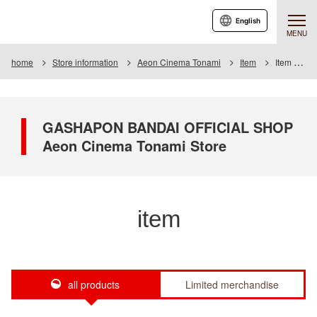
English
MENU
home
Store information
Aeon Cinema Tonami
Item
Item List
GASHAPON BANDAI OFFICIAL SHOP
Aeon Cinema Tonami Store
item
all products
Limited merchandise