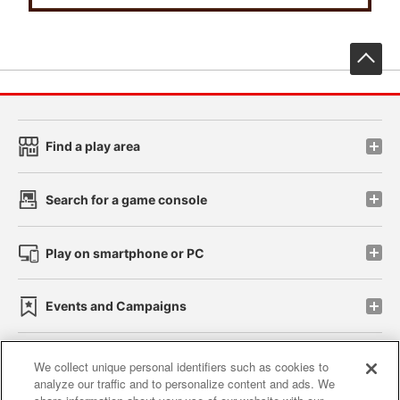
先
Find a play area
Search for a game console
Play on smartphone or PC
Events and Campaigns
We collect unique personal identifiers such as cookies to
analyze our traffic and to personalize content and ads. We
Affiliate
Sustainability
site policy
privacy policy