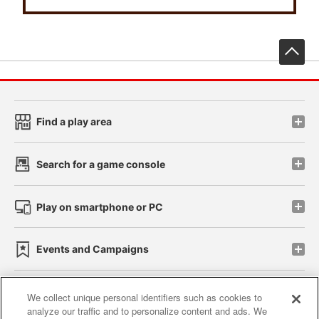
先
Find a play area
Search for a game console
Play on smartphone or PC
Events and Campaigns
We collect unique personal identifiers such as cookies to
analyze our traffic and to personalize content and ads. We
Affiliate
Sustainability
site policy
privacy policy