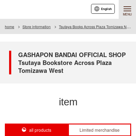
English
MENU
home
Store information
Tsutaya Books Across Plaza Tomizawa Nishi
GASHAPON BANDAI OFFICIAL SHOP
Tsutaya Bookstore Across Plaza
Tomizawa West
item
all products
Limited merchandise