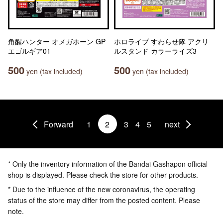
角醒ハンター オメガホーン GP
ホロライブ すわらせ隊 アクリ
エゴルギア01
ルスタンド カラーライズ3
500
500
yen (tax included)
yen (tax included)
Forward
1
2
3
4
5
next
* Only the inventory information of the Bandai Gashapon official
shop is displayed. Please check the store for other products.
* Due to the influence of the new coronavirus, the operating
status of the store may differ from the posted content. Please
note.