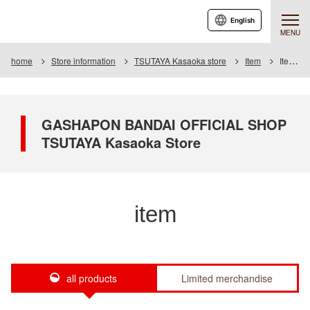
English
MENU
home
Store information
TSUTAYA Kasaoka store
Item
Item List
GASHAPON BANDAI OFFICIAL SHOP
TSUTAYA Kasaoka Store
item
all products
Limited merchandise