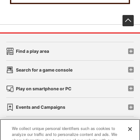
先
Find a play area
Search for a game console
Play on smartphone or PC
Events and Campaigns
We collect unique personal identifiers such as cookies to
analyze our traffic and to personalize content and ads. We
Affiliate
Sustainability
site policy
privacy policy