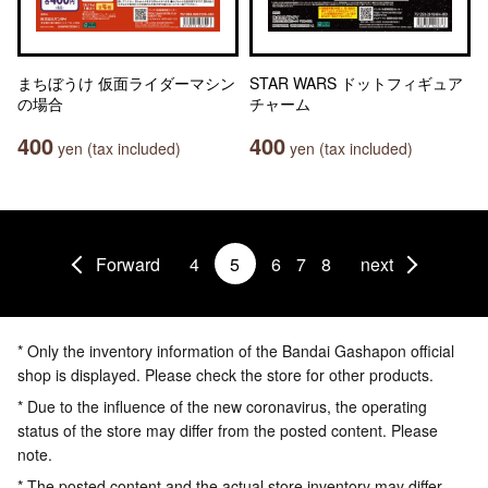
まちぼうけ 仮面ライダーマシン
STAR WARS ドットフィギュア
の場合
チャーム
400
400
yen (tax included)
yen (tax included)
Forward
4
5
6
7
8
next
* Only the inventory information of the Bandai Gashapon official
shop is displayed. Please check the store for other products.
* Due to the influence of the new coronavirus, the operating
status of the store may differ from the posted content. Please
note.
* The posted content and the actual store inventory may differ.