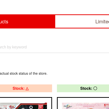
ucts
Limit
actual stock status of the store.
Stock: △
Stock: 〇