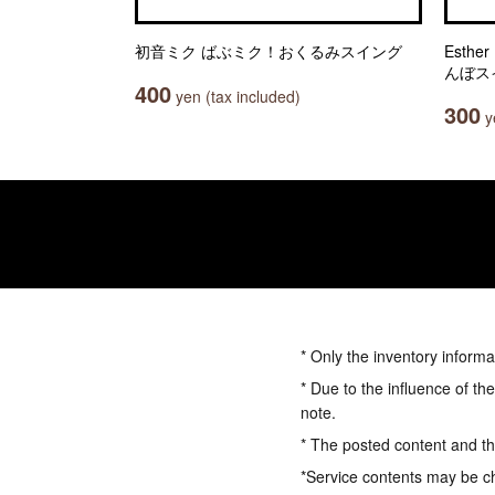
初音ミク ばぶミク！おくるみスイング
Esth
んぼス
400
yen (tax included)
300
ye
* Only the inventory informa
* Due to the influence of th
note.
* The posted content and the
*Service contents may be c