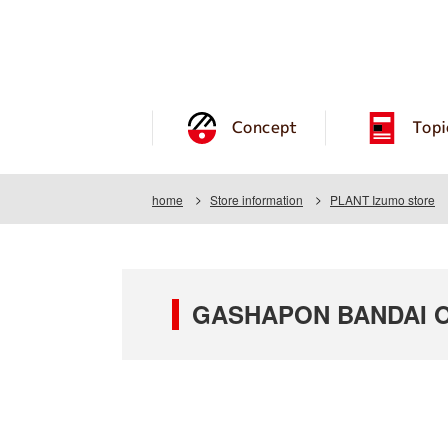
Concept
Topi
home
Store information
PLANT Izumo store
GASHAPON BANDAI O