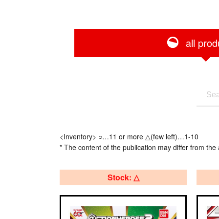
all prod
<Inventory> ○…11 or more △(few left)…1-10
* The content of the publication may differ from the 
Stock: △