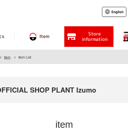
English
Store
cs
Item
information
Item
Item List
FFICIAL SHOP PLANT Izumo
item