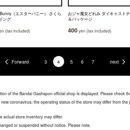
er Bunny（エスターバニー） さくら
おジャ魔女どれみ ダイキャスト
イング
＆パッケージ
400
n (tax included)
yen (tax included)
Forward
3
4
5
6
7
next
tion of the Bandai Gashapon official shop is displayed. Please check th
e new coronavirus, the operating status of the store may differ from the
 actual store inventory may differ.
hanged or suspended without notice. Please note.