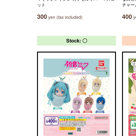
ット
チャー
300
400
yen (tax included)
ye
Stock: 〇