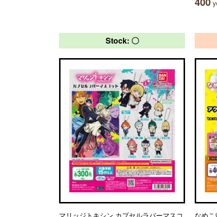
400
ye
Stock: 〇
マリッジトキシン カプセルラバーマスコ
なめこ