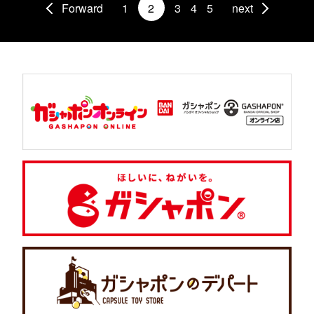
Forward
1
2
3
4
5
next