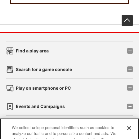
先
Find a play area
Search for a game console
Play on smartphone or PC
Events and Campaigns
We collect unique personal identifiers such as cookies to
analyze our traffic and to personalize content and ads. We
Affiliate
Sustainability
site policy
privacy policy