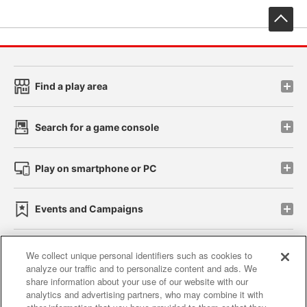
先
Find a play area
Search for a game console
Play on smartphone or PC
Events and Campaigns
We collect unique personal identifiers such as cookies to
analyze our traffic and to personalize content and ads. We
Affiliate
Sustainability
site policy
privacy policy
share information about your use of our website with our
analytics and advertising partners, who may combine it with
Web accessibility policy and verification results