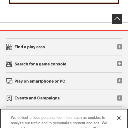
先
Find a play area
Search for a game console
Play on smartphone or PC
Events and Campaigns
We collect unique personal identifiers such as cookies to
analyze our traffic and to personalize content and ads. We
Affiliate
Sustainability
site policy
privacy policy