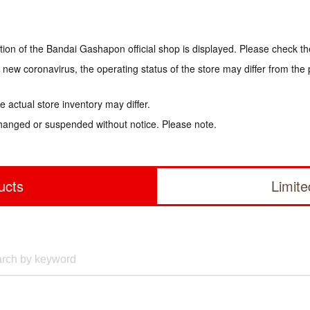
tion of the Bandai Gashapon official shop is displayed. Please check th
e new coronavirus, the operating status of the store may differ from the
 actual store inventory may differ.
hanged or suspended without notice. Please note.
ucts
Limit