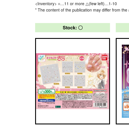
<Inventory> ○…11 or more △(few left)…1-10
* The content of the publication may differ from the 
Stock: 〇