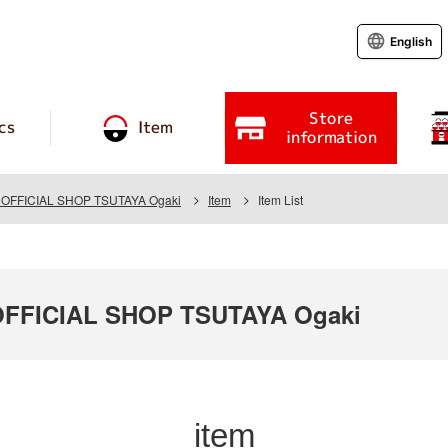
English
Store
cs
Item
information
OFFICIAL SHOP TSUTAYA Ogaki
Item
Item List
FFICIAL SHOP TSUTAYA Ogaki
item