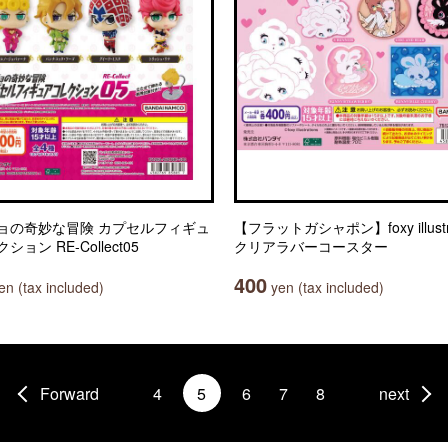
ョの奇妙な冒険 カプセルフィギュ
【フラットガシャポン】foxy illustra
ション RE-Collect05
クリアラバーコースター
400
n (tax included)
yen (tax included)
Forward
4
5
6
7
8
next