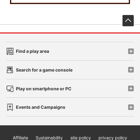
先
Find a play area
Search for a game console
Play on smartphone or PC
Events and Campaigns
Affiliate
Sustainability
site policy
privacy policy