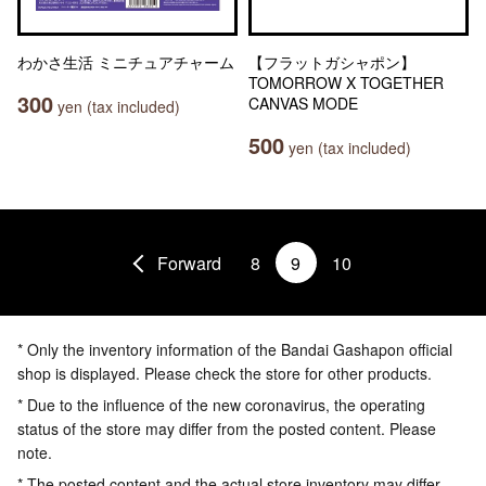
わかさ生活 ミニチュアチャーム
【フラットガシャポン】
TOMORROW X TOGETHER
300
CANVAS MODE
yen (tax included)
500
yen (tax included)
Forward
8
9
10
* Only the inventory information of the Bandai Gashapon official
shop is displayed. Please check the store for other products.
* Due to the influence of the new coronavirus, the operating
status of the store may differ from the posted content. Please
note.
* The posted content and the actual store inventory may differ.