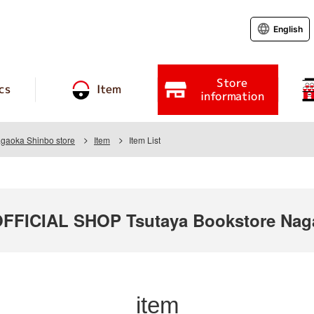
English
Store
cs
Item
information
agaoka Shinbo store
Item
Item List
ICIAL SHOP Tsutaya Bookstore Naga
item