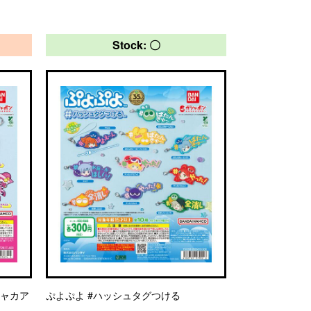
Stock: 〇
シャカア
ぷよぷよ #ハッシュタグつける