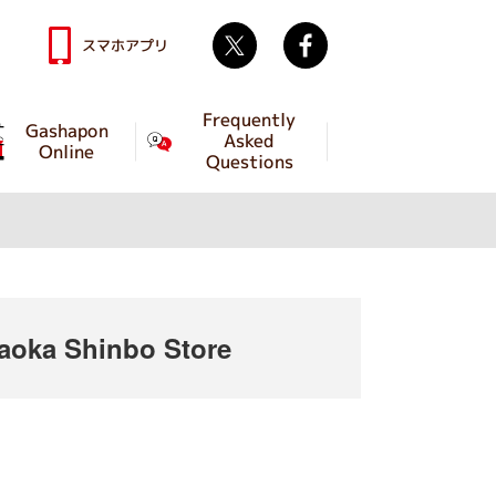
Twitter
facebook
スマホアプリ
Frequently
Gashapon
Asked
Online
Questions
oka Shinbo Store