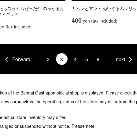
たらスライムだった件 のっかるん
カムンとアント ぬいぐるみクリ
フィギュア
400
yen (tax included)
n (tax included)
Forward
2
3
4
5
6
next
tion of the Bandai Gashapon official shop is displayed. Please check th
e new coronavirus, the operating status of the store may differ from the
 actual store inventory may differ.
hanged or suspended without notice. Please note.