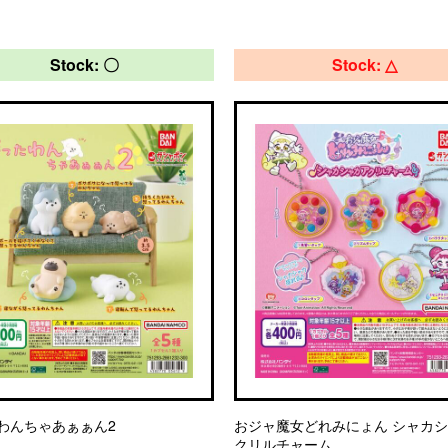
Stock: 〇
Stock: △
わんちゃあぁぁん2
おジャ魔女どれみにょん シャカ
クリルチャーム