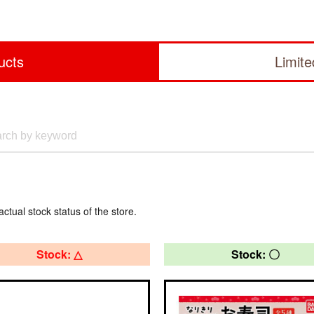
ucts
Limit
actual stock status of the store.
Stock: △
Stock: 〇