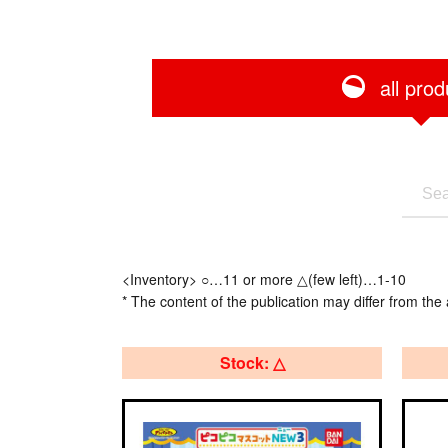
all prod
<Inventory> ○…11 or more △(few left)…1-10
* The content of the publication may differ from the 
Stock: △