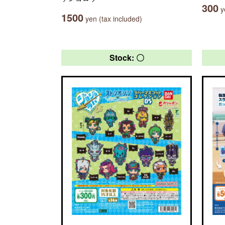
300
ye
1500
yen (tax included)
Stock: 〇