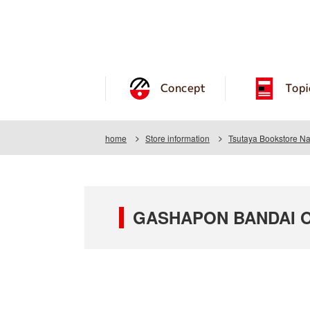
Concept
Topi
home
Store information
Tsutaya Bookstore N
GASHAPON BANDAI OFF