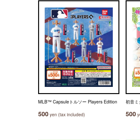
MLB™ Capsuleトルソー Players Edition
初音ミ
500
500
yen (tax included)
ye