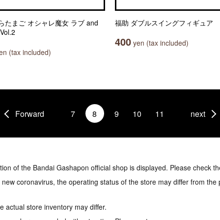
らたまご オシャレ魔女 ラブ and
福助 ダブルスイングフィギュア
ol.2
400
yen (tax included)
n (tax included)
Forward
7
8
9
10
11
next
tion of the Bandai Gashapon official shop is displayed. Please check th
e new coronavirus, the operating status of the store may differ from the
 actual store inventory may differ.