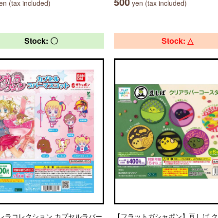
500
n (tax included)
yen (tax included)
Stock: 〇
Stock: △
レラコレクション カプセルラバー
【フラットガシャポン】豆しば 