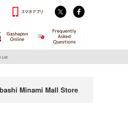
Twitter
facebook
スマホアプリ
Frequently
Gashapon
Asked
Online
Questions
m List
shi Minami Mall Store