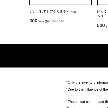
ViVi だれでもアクリルチャーム
びっく
ベリー V
300
yen (tax included)
500
ye
* Only the inventory informa
* Due to the influence of th
note.
* The posted content and the