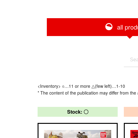
all prod
<Inventory> ○…11 or more △(few left)…1-10
* The content of the publication may differ from the 
Stock: 〇