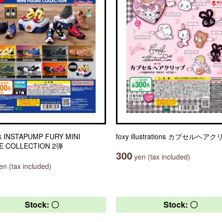
k INSTAPUMP FURY MINI
foxy illustrations カプセルヘア
E COLLECTION 2弾
300
yen (tax included)
n (tax included)
Stock: 〇
Stock: 〇