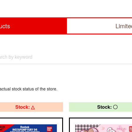
ucts
Limit
actual stock status of the store.
Stock: △
Stock: 〇