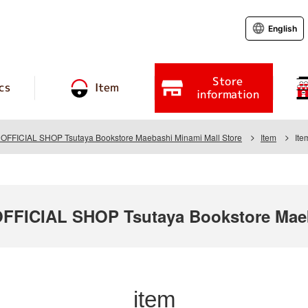
English
Store
cs
Item
information
FICIAL SHOP Tsutaya Bookstore Maebashi Minami Mall Store
Item
Ite
ICIAL SHOP Tsutaya Bookstore Maeba
item