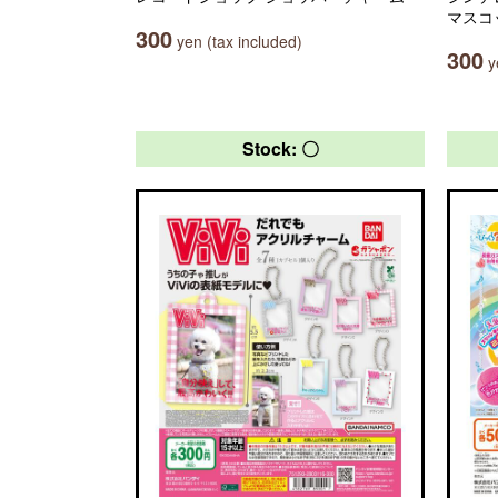
マスコ
300
yen (tax included)
300
ye
Stock: 〇