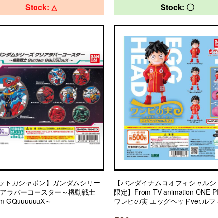
Stock: △
Stock: 〇
ットガシャポン】ガンダムシリー
【バンダイナムコオフィシャルシ
リアラバーコースター～機動戦士
限定】From TV animation ONE P
m GQuuuuuuX～
ワンピの実 エッグヘッドver.ルフ