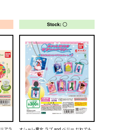
Stock: 〇
クリアラ
オシャレ魔女 ラブ and ベリー だれでも