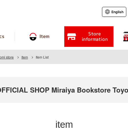
English
Store
cs
Item
information
omi store
Item
Item List
ICIAL SHOP Miraiya Bookstore Toyo
item