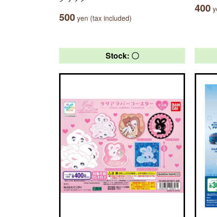
400
ye
500
yen (tax included)
Stock: 〇