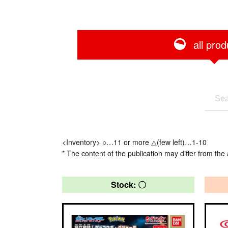
all prod
<Inventory> ○…11 or more △(few left)…1-10
* The content of the publication may differ from the 
Stock: 〇