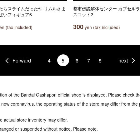
たらスライムだった件 リムルさま
都市伝説解体センター カプセル
ぱいフィギュア6
スコット2
300
n (tax included)
yen (tax included)
Forward
4
5
6
7
8
next
tion of the Bandai Gashapon official shop is displayed. Please check th
e new coronavirus, the operating status of the store may differ from the
 actual store inventory may differ.
hanged or suspended without notice. Please note.