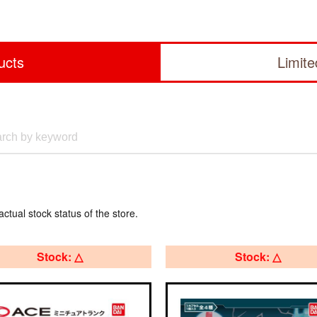
ucts
Limit
actual stock status of the store.
Stock: △
Stock: △