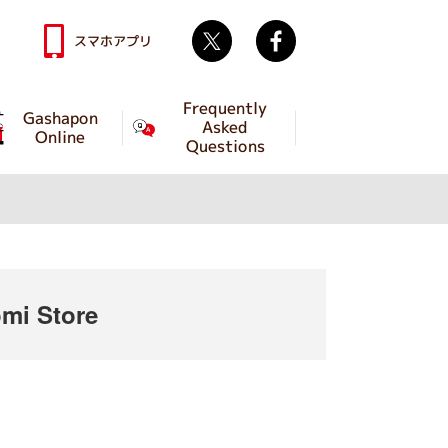
Twitter
facebook
スマホアプリ
Frequently
Gashapon
Asked
Online
Questions
mi Store