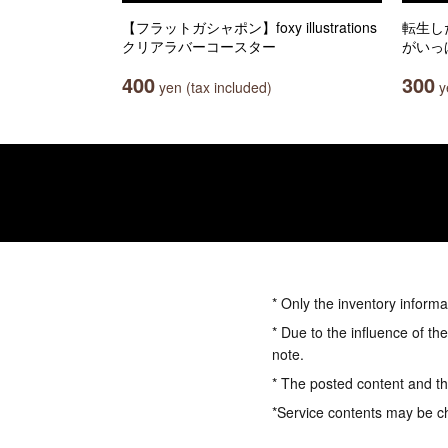
【フラットガシャポン】foxy illustrations
転生し
クリアラバーコースター
がいっ
400
300
yen (tax included)
ye
* Only the inventory informa
* Due to the influence of th
note.
* The posted content and the
*Service contents may be c