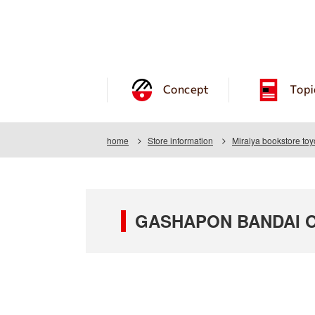
Concept
Topi
home
Store information
Miraiya bookstore toy
GASHAPON BANDAI OFF