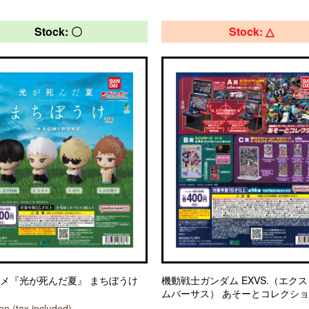
Stock: 〇
Stock: △
ニメ『光が死んだ夏』 まちぼうけ
機動戦士ガンダム EXVS.（エク
ムバーサス） あそーとコレクシ
n (tax included)