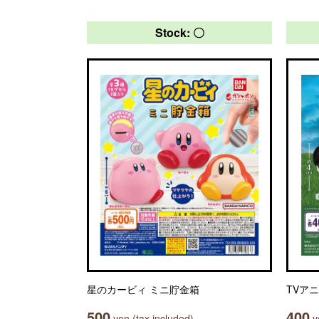
Stock: 〇
星のカービィ ミニ貯金箱
TVア
500
400
yen (tax included)
ye