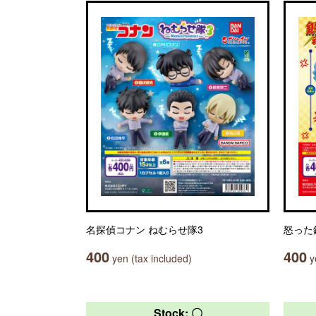
名探偵コナン ねむらせ隊3
怒った
400
400
yen (tax included)
ye
Stock: 〇