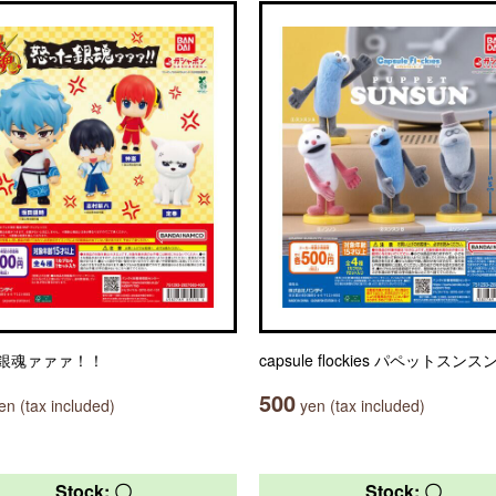
銀魂ァァァ！！
capsule flockies パペットスンス
500
n (tax included)
yen (tax included)
Stock: 〇
Stock: 〇