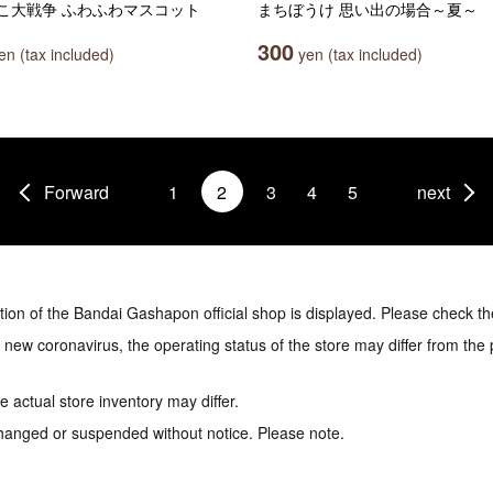
こ大戦争 ふわふわマスコット
まちぼうけ 思い出の場合～夏～
300
n (tax included)
yen (tax included)
Forward
1
2
3
4
5
next
tion of the Bandai Gashapon official shop is displayed. Please check th
e new coronavirus, the operating status of the store may differ from the
 actual store inventory may differ.
hanged or suspended without notice. Please note.