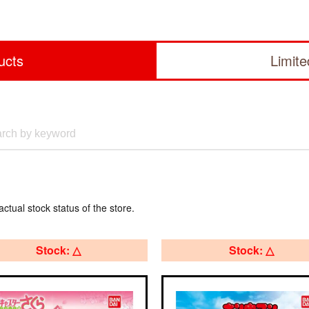
ucts
Limit
actual stock status of the store.
Stock: △
Stock: △