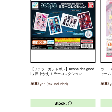
【フラットガシャポン】aespa designed
カード
by 田中かえ ミラーコレクション
ャーム
500
500
yen (tax included)
ye
Stock: 〇