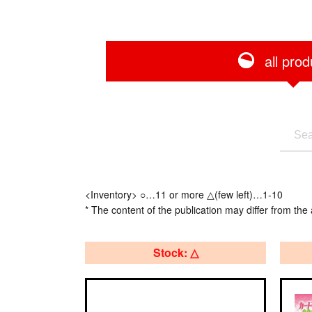
all prod
<Inventory> ○…11 or more △(few left)…1-10
* The content of the publication may differ from the 
Stock: △