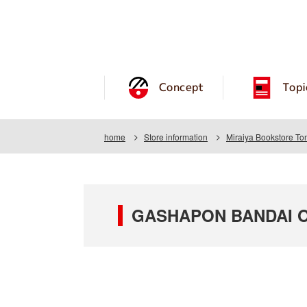
Concept
Topi
home
Store information
Miraiya Bookstore To
GASHAPON BANDAI OFF