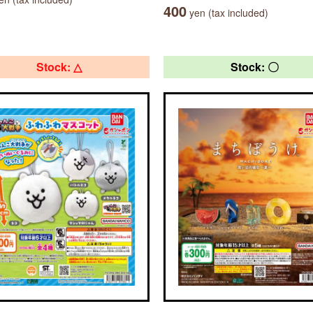
400
yen (tax included)
Stock: △
Stock: 〇