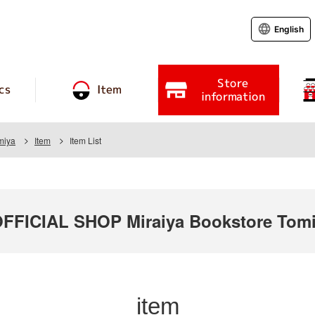
English
Store
cs
Item
information
miya
Item
Item List
ICIAL SHOP Miraiya Bookstore Tomi
item