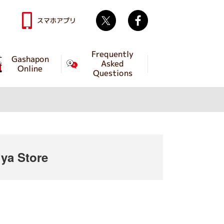
Twitter
facebook
スマホアプリ
Frequently
Gashapon
Asked
Online
Questions
ya Store